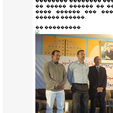
�������� �������� ��
�� ����� ������ �� �
���� ������ ��� ��
������ ������.
�� ���������