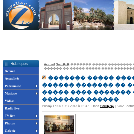
Rubriques
Accueil
Soci�t�
������� ����� �������� 
������ �� ����� ����� ���� ������
Accueil
������� ����� ���
Actualités
������ ������� �� �
Patrimoine
����� ���� �������
Musique
�������� ������
Vidéos
Publi� Le 06 / 05 / 2013 à 16:47 | Dans
Soci�t�
| 5402 Lectu
Radio live
TV live
Photos
Galerie