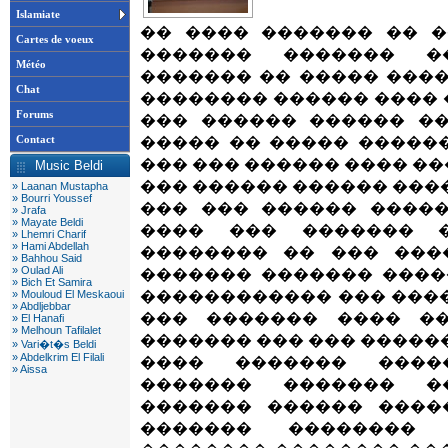
Islamiate
�� ���� ������� �� 
Cartes de voeux
������� ������� �
Météo
������� �� ����� ���
Chat
�������� ������ ���� �
Forums
��� ������ ������ �
Contact
����� �� ����� �����
��� ��� ������ ���� �
Music Beldi
��� ������ ������ ���
» Laanan Mustapha
» Bourri Youssef
��� ��� ������ ����
» Jrafa
» Mayate Beldi
���� ��� ������� 
» Lhemri Charif
» Hami Abdellah
�������� �� ��� ���
» Bahhou Said
» Oulad Ali
������� ������� ����
» Bich Et Samira
» Mouloud El Meskaoui
������������ ��� ���
» Abdljebbar
��� ������� ���� �
» El Hanafi
» Melhoun Tafilalet
������� ��� ��� �����
» Vari�t�s Beldi
» Abdelkrim El Filali
���� ������� ����
» Aissa
������� ������� �
������� ������ ����
������� �������� 