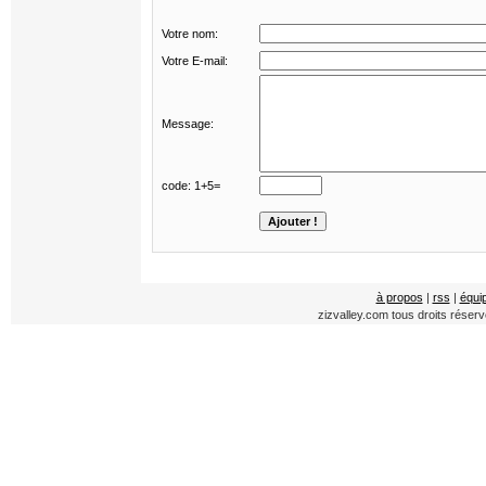
Votre nom:
Votre E-mail:
Message:
code: 1+5=
à propos
|
rss
|
équi
zizvalley.com tous droits réser