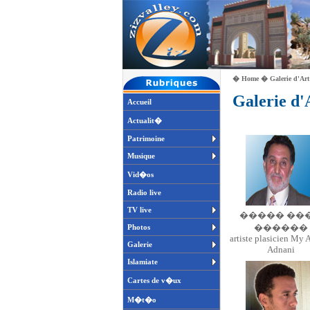
�
Home
� Galerie d'Art
Galerie d'
Accueil
Actualit�
Patrimoine
Musique
Vid�os
Radio live
TV live
����� ��
������
Photos
artiste plasicien My
Galerie
Adnani
Islamiate
Cartes de v�ux
M�t�o