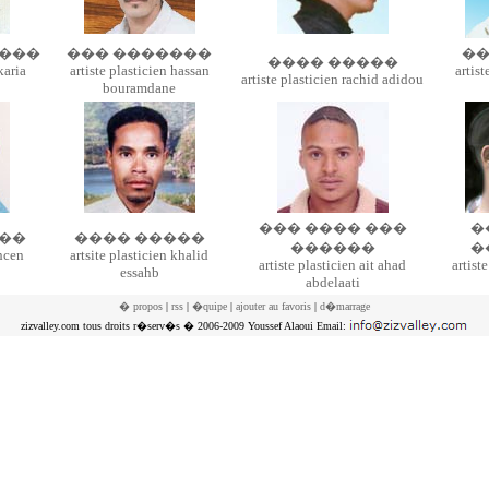
����
��� �������
��
���� �����
karia
artiste plasticien hassan
artist
artiste plasticien rachid adidou
bouramdane
��� ���� ���
�
��
���� �����
������
�
ahcen
artsite plasticien khalid
artiste plasticien ait ahad
artist
essahb
abdelaati
� propos
|
rss
|
�quipe
|
ajouter au favoris
|
d�marrage
zizvalley.com tous droits r�serv�s � 2006-2009 Youssef Alaoui Email: