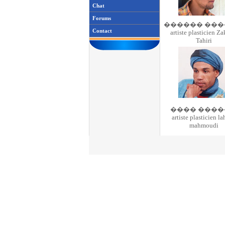
Chat
Forums
������ ��
Contact
artiste plasticien Za
Tahiri
���� ����
artiste plasticien l
mahmoudi