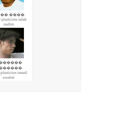
�� ����
e plasticien salah
nadim
������
������
e plasticien ismail
essalmi