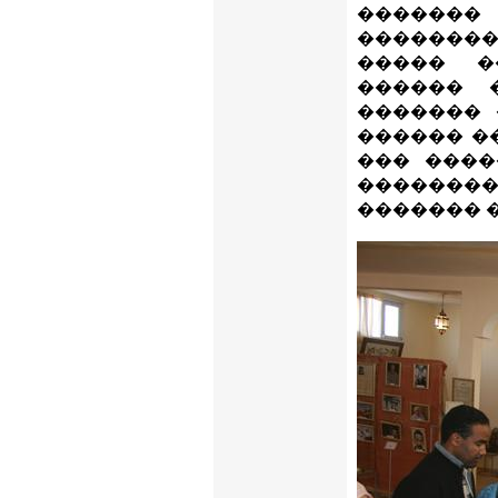
�������
�������
����� �
������ 
������� 
������ �
��� ����
�������
������� 