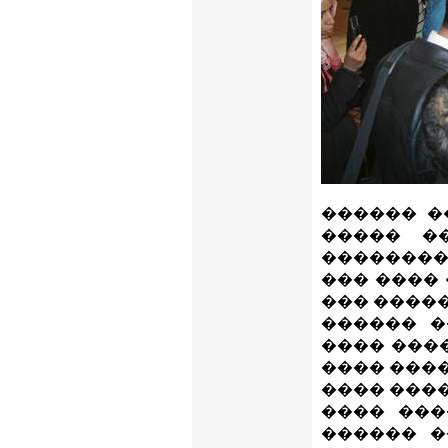
������ �
����� �
��������
��� ����
��� �����
������ �
���� ���
���� ����
���� ���
���� ���
������ �