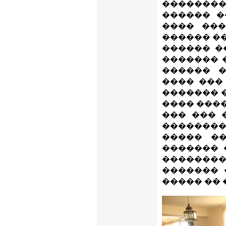
��������
������ �
���� ���
������ ��
������ �
������� 
������ 
���� ���
������� 
���� ���
��� ��� 
�������� 
����� �
������� 
��������
������� 
����� �� 