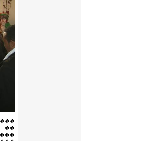
���
� ��
����