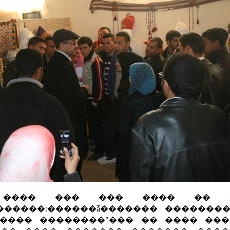
 ���� ��� ��� ���� �� 
������:������ǡ������� �������
���� ��������"��� �� ���� ��