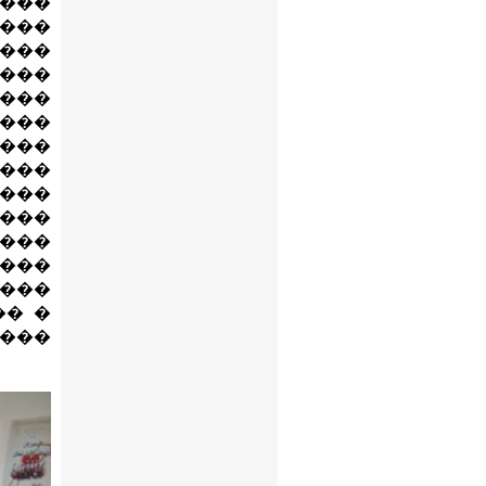
���
���
����
����
����
����
���
����
����
����
����
���
����
�� �
����