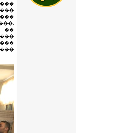
���
���
���
��.
� ��
����
����
���