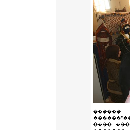
������
������"�
���� ���