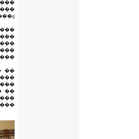
 ���
����
���ɡ
����
����
���
����
����
� ��
����
���
� ��
����
 ���