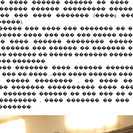
� ���� ������ ������ �� ����
������ ������ ��������� ����
�� ��� ���� ������� (����ɡ ��
����).
����� ��� ���� ��� ������� �� 
����� ���� ��� ��� ��� ����� ��
�� ���� ������ �������� �����
 ������ ��� ������ �� ������� 
�� ������ �� ����� ������� ����
��� �������.
��� ������� ���� ������ �����
��� �� ���� ...��� ���� ������ ��
� ����� �������� , �� ���� ��
�� ������� ���������� ���� ��
 ������� ������ �� ��� ��� �� 
�������� , ���� ������� �� ���
�������.