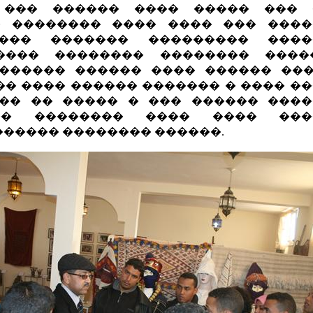
 ��� ������ ���� ����� ��� 
� �������� ���� ���� ��� ����
��� ������� ��������� ����
���� �������� �������� �����
������ ������ ���� ������ ��
�� ���� ������ ������� � ���� �
�� �� ����� � ��� ������ ���
�� �������� ���� ���� ���
������ �������� ������.