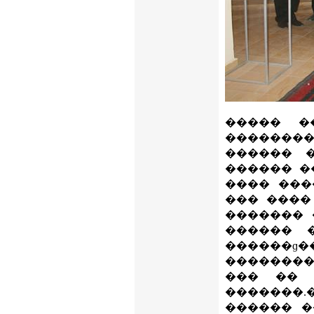
����� �
��������
������ 
������ �
���� ���
��� ����
������� 
������ 
������ɡ
��������
��� �� 
�������.
������ �