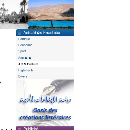
Actualit�s Errachidia
Politique
Economie
Sport
Soci�t�
Art & Culture
High-Tech
Divers
�
Publicité