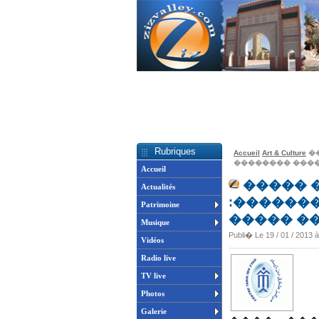
Rubriques
Accueil
Art & Culture
�
�������� ���
Accueil
����� 
Actualités
:������
Patrimoine
����� �
Musique
Publi� Le 19 / 01 / 2013 
Vidéos
Radio live
TV live
Photos
Galerie