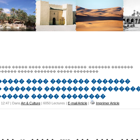
���� ����� ���� ������� ������� :������� �������
������ ����� ������� ����� ��������
����� ���� ������� �������
� ������� �������� ��������
������ ����� ��������
à 12:47 | Dans
Art & Culture
| 6050 Lectures |
E-mail Article
|
Imprimer Article