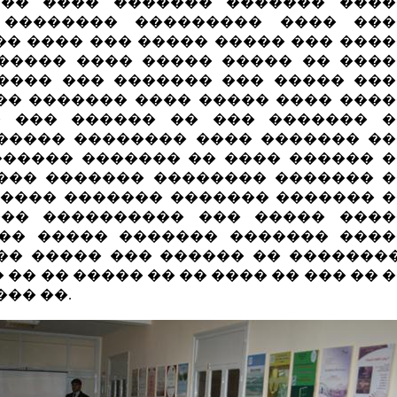
 �� ���� ������� ������� ����
 �������� ��������� ���� ���
�� ���� ��� ����� ����� ��� ���
����� ���� ����� ����� �� ���
���� ��� ������� ��� ����� ��
�� ������� ���� ����� ���� ���
� ��� ������ �� ��� ������� �
����� �������� ���� ������� �
������ ������� �� ���� ������ 
��� ������� �������� ������� 
����� ������� ������� ������� 
��� ���������� ��� ����� ����
�� ����� ������� ������� ���
�� ����� ��� ������ �� �������
 �� �� ����� �� �� ���� �� ��� �� 
��� ��.