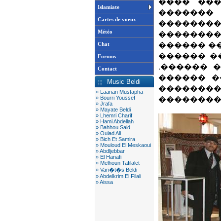
���� ���
Islamiate
������
Cartes de voeux
�������
Météo
��������
Chat
������ �
������ �
Forums
.������ 
Contact
������ �
Music Beldi
������
» Laanan Mustapha
» Bourri Youssef
��������
» Jrafa
» Mayate Beldi
» Lhemri Charif
» Hami Abdellah
» Bahhou Said
» Oulad Ali
» Bich Et Samira
» Mouloud El Meskaoui
» Abdljebbar
» El Hanafi
» Melhoun Tafilalet
» Vari�t�s Beldi
» Abdelkrim El Filali
» Aissa