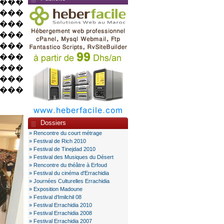
����
���
���
����
����
����
 ���
����
���
Dossiers
» Rencontre du court métrage
» Festival de Rich 2010
» Festival de Tinejdad 2010
» Festival des Musiques du Désert
» Rencontre du théâtre à Erfoud
» Festival du cinéma d'Errachidia
» Journées Culturelles Errachidia
» Exposition Madoune
» Festival d'Imilchil 08
» Festival Errachidia 2010
» Festival Errachidia 2008
» Festival Errachidia 2007