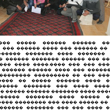
��� ����� ������ ������ ��
 ��� ������ ���� ��� ������ ��
������ ������� ���� ������� 
� ������ ������� ������ ��� �
��� ���� ����.���� ��� ��� ��
 ������ ������ ���� ��� �����
�������� ��������� �� ��� ��
���� �� ����� ������ ���� �
������ ������� ��� ���� ����
� ����� ������ ������� ���� ���
����� ������� ���� ����� �
���� �������� ��� ���� ����� ��
������ ������� ��� ��� ���� 