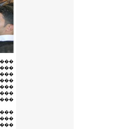
 ���
���
����
����
����
 ���
 ���
����
����
����