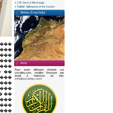
» J M Jarre à Merzouga
» Tafilalt: Sijilmassa et les ksours
Météo Errachidia
���
 ���
���
����
Avis
����
Pour toute diffusion d’article sur
� ��
zizvalley.com, veuillez l'envoyer par
email à l’adresse du site:
����
���
���
� ��
���
 ���
����