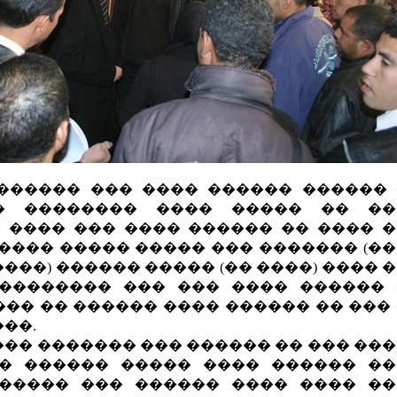
������ ��� ���� ������ ������
� �������� ���� ����� �� ��
 ���� ��� ���� ������ �� ���� 
 ���� ����� ����� ��� ������� (�
���) ������ ����� (�� ����) ���� 
�������� ��� ��� ���� ������
��� �� ������ ���� ������ �� ���
��.
��� ������� ��� ������ �� ��� ��
� ������ ����� ���� ������ �
����� ��� ������ ���� ���� �