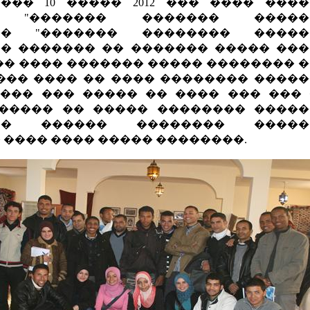
��� 10 ����� 2012 ��� ���� ���
� "������� ������� �����
�� "������� �������� �����
� ������� �� ������� ����� ��
�� ���� ������� ����� �������� 
��� ���� �� ���� �������� ����
���� ��� ����� �� ���� ��� ���
����� �� ����� �������� ����
��� ������ �������� �����
 ���� ���� ����� ��������.