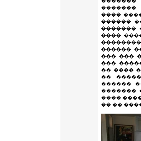
�������
�������
���� ���
������ �
������� 
���� ���
�������
������ �
��� ��� 
��� ����
�� ���� 
�� ����
������ �
������� 
���� ����
�� �� ���