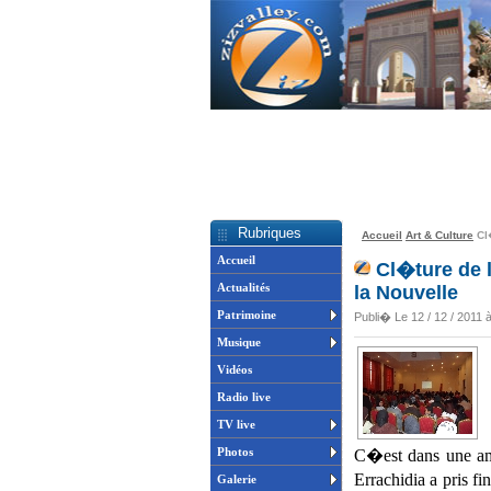
Rubriques
Accueil
Art & Culture
Cl�
Accueil
Cl�ture de 
Actualités
la Nouvelle
Patrimoine
Publi� Le 12 / 12 / 2011 
Musique
Vidéos
Radio live
TV live
Photos
C�est dans une am
Errachidia a pris f
Galerie