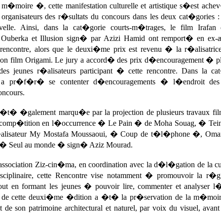
 m�moire �, cette manifestation culturelle et artistique s�est ache
organisateurs des r�sultats du concours dans les deux cat�gories : 
lle. Ainsi, dans la cat�gorie courts-m�trages, le film Irafan
 Ouberka et Illusion sign� par Azizi Hamid ont remport� en ex-
 rencontre, alors que le deuxi�me prix est revenu � la r�alisatric
son film Origami. Le jury a accord� des prix d�encouragement � pl
des jeunes r�alisateurs participant � cette rencontre. Dans la ca
y a pr�f�r� se contenter d�encouragements � l�endroit des 
oncours.
a �t� �galement marqu�e par la projection de plusieurs travaux fi
comp�tition en l�occurrence � Le Pain � de Moha Souag, � Tein
�alisateur My Mostafa Moussaoui, � Coup de t�l�phone �, Om
� Seul au monde � sign� Aziz Mourad.
sociation Ziz-cin�ma, en coordination avec la d�l�gation de la cul
isciplinaire, cette Rencontre vise notamment � promouvoir la r�
out en formant les jeunes � pouvoir lire, commenter et analyser l
 de cette deuxi�me �dition a �t� la pr�servation de la m�moir
de son patrimoine architectural et naturel, par voix du visuel, avant