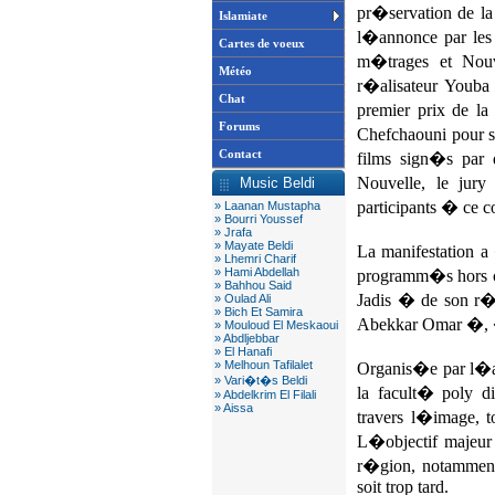
pr�servation de la
Islamiate
l�annonce par les 
Cartes de voeux
m�trages et Nouve
Météo
r�alisateur Youba
Chat
premier prix de la
Forums
Chefchaouni pour 
Contact
films sign�s par 
Nouvelle, le jur
Music Beldi
participants � ce c
» Laanan Mustapha
» Bourri Youssef
» Jrafa
» Mayate Beldi
La manifestation 
» Lhemri Charif
» Hami Abdellah
programm�s hors 
» Bahhou Said
Jadis � de son r
» Oulad Ali
» Bich Et Samira
Abekkar Omar �, 
» Mouloud El Meskaoui
» Abdljebbar
» El Hanafi
» Melhoun Tafilalet
Organis�e par l�as
» Vari�t�s Beldi
la facult� poly d
» Abdelkrim El Filali
» Aissa
travers l�image, t
L�objectif majeur
r�gion, notamment 
soit trop tard.