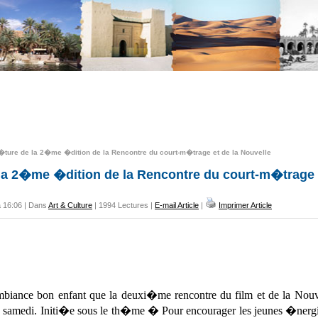
ture de la 2�me �dition de la Rencontre du court-m�trage et de la Nouvelle
la 2�me �dition de la Rencontre du court-m�trage 
à 16:06 | Dans
Art & Culture
| 1994 Lectures |
E-mail Article
|
Imprimer Article
biance bon enfant que la deuxi�me rencontre du film et de la Nou
in samedi. Initi�e sous le th�me � Pour encourager les jeunes �nergi