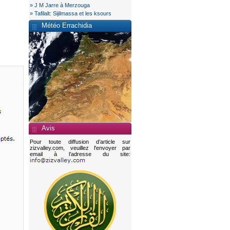
» J M Jarre à Merzouga
» Tafilalt: Sijilmassa et les ksours
Météo Errachidia
Avis
Pour toute diffusion d’article sur
zizvalley.com, veuillez l'envoyer par
email à l’adresse du site: