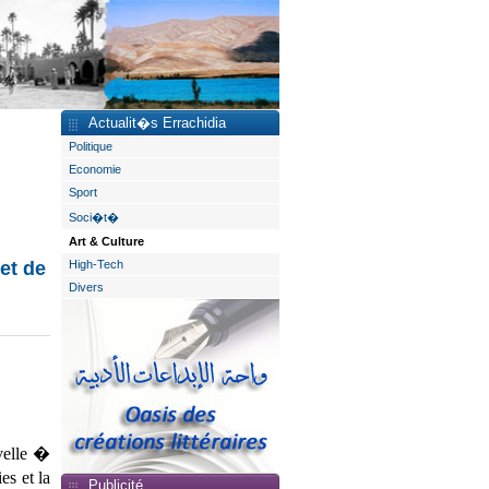
Actualit�s Errachidia
Politique
Economie
Sport
Soci�t�
Art & Culture
et de
High-Tech
Divers
velle �
es et la
Publicité