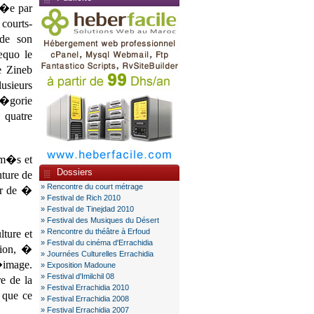
v�e par
courts-
 de son
æquo le
e Zineb
usieurs
t�gorie
quatre
lm�s et
Dossiers
ture de
» Rencontre du court métrage
ar de �
» Festival de Rich 2010
» Festival de Tinejdad 2010
» Festival des Musiques du Désert
» Rencontre du théâtre à Erfoud
ture et
» Festival du cinéma d'Errachidia
gion, �
» Journées Culturelles Errachidia
�image.
» Exposition Madoune
» Festival d'Imilchil 08
e de la
» Festival Errachidia 2010
 que ce
» Festival Errachidia 2008
» Festival Errachidia 2007