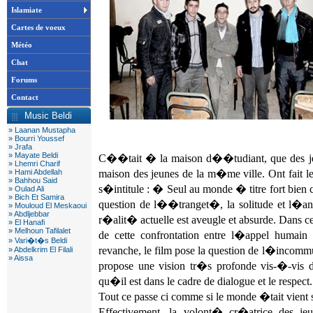
Islamiate
Cartes de voeux
Météo
Chat
Forums
Contact
Music Beldi
» Laanan Mustapha
» Bourri Youssef
» Jrafa
» Mayate Beldi
C��tait � la maison d��tudiant, que des jeu
» Lhemri Charif
» Hami Abdellah
maison des jeunes de la m�me ville. Ont fait 
» Bahhou Said
s�intitule : � Seul au monde � titre fort bien c
» Oulad Ali
» Bich Et Samira
question de l��tranget�, la solitude et l�an
» Mouloud El Meskaoui
» Abdljebbar
r�alit� actuelle est aveugle et absurde. Dans 
» El Hanafi
» Melhoun Tafilalet
de cette confrontation entre l�appel humai
» Vari�t�s Beldi
revanche, le film pose la question de l�incommu
» Abdelkrim El Filali
» Aissa
propose une vision tr�s profonde vis-�-vis 
qu�il est dans le cadre de dialogue et le respect.
Tout ce passe ci comme si le monde �tait vient 
Effectivement, la volont� cr�atrice des jeu