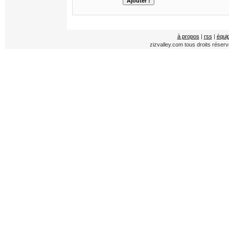
à propos
|
rss
|
équi
zizvalley.com tous droits réser