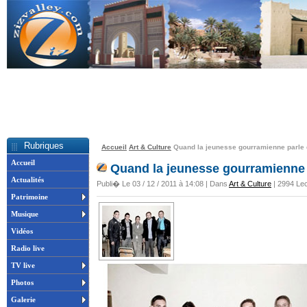
Rubriques
Accueil
Art & Culture
Quand la jeunesse gourramienne parle
Accueil
Quand la jeunesse gourramienne
Actualités
Publi� Le 03 / 12 / 2011 à 14:08 | Dans
Art & Culture
| 2994 Lec
Patrimoine
Musique
Vidéos
Radio live
TV live
Photos
Galerie