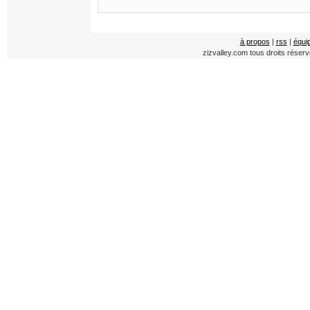
à propos
|
rss
|
équi
zizvalley.com tous droits réser