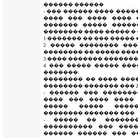
������ ������
- ��� ������ ���� ���
���� ��� ���� ���� 
������� ����� �����
�������� ���� ����� � 
1 ������� �� ��� �����
2 ����� �������� ��
�������� �� ����� ���
3 ���� ������� ������
4 ��� ����� ����� ��
�������.
�������� �� ���� ���
�������� ������� ��� 26
- ������ ��� ������
���� ��� ���� ����
����� ����� ����
�������� ������� ���
- ����� �� ������
���������� ��� ���
������ ������ ��� �