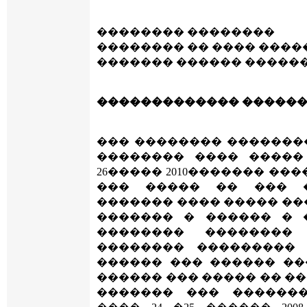
�������� ��������
�������� �� ���� ����
������� ������ ������
������������� �����
��� �������� �������
�������� ���� �����
26����� 2010������� ��
��� ����� �� ��� 
������� ���� ����� ��
������� � ������ � 
�������� ��������
�������� ���������
������ ��� ������ ��
������ ��� ����� �� �
������� ��� ������