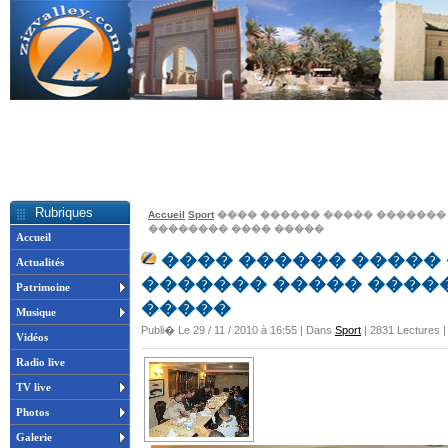
Rubriques
Accueil
Sport
���� ������ ����� ������� 
�������� ���� �����
Accueil
���� ������ ����� 
Actualités
������� ����� ����
Patrimoine
�����
Musique
Publi� Le 29 / 11 / 2010 à 16:55 | Dans
Sport
| 2831 Lectures 
Vidéos
Radio live
TV live
Photos
Galerie