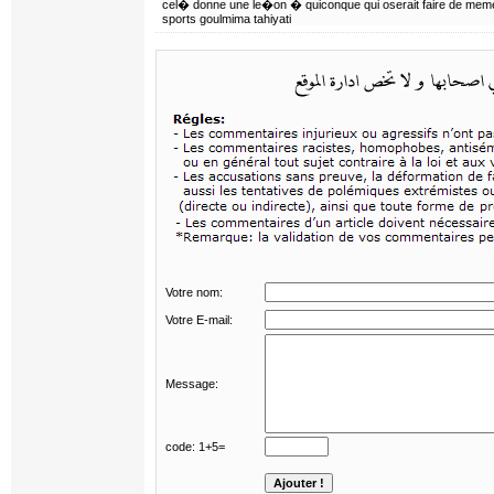
cel� donne une le�on � quiconque qui oserait faire de mem
sports goulmima tahiyati
Votre nom:
Votre E-mail:
Message:
code: 1+5=