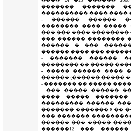
���� 24 �25 ������ 20
������� ������� �
���������� ���� ���� �
- ������ ������ �
�������� ���� ����� 
��� ��� ���� ��������
��� ������ �������� 
������ � ��� �����
������ ���� ��� ������
- ������� ������ �
�������� �� ����� ���
- ����� ������ ���� 
������ (������ ����� �
- ������� �� ����� ���
- ��� ����� ������ �
���� ����� �������
��������� ������ ���
������� ������� 8 �� �
��� ������� ���������
������ ��� ����� ����
������12 ��� �����