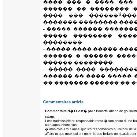
���� ��� � ���� ���
������ �� �������� 
���� ��� ������Ǻ��
������� �������� ���
- ����� ������ ������
����� �������� ���
��������
- ����� ���� ����� ���
������ � ������ ����
������ ��������.
- ����� ���� �������
������ �� ���� ����� 
�� ������� ������ �� ��
Commentaires article
Commentaire N�1 Post� par :
Bouarfa lahcen de goulmima
salam.
il est inadmissible qu responsable reste � son poste d une 
ou n accouchent plus.
� mon avis il faut aussi que les responsables au niveau de la
affaire et que ceux qui ont commis des forfaits comparaissent 