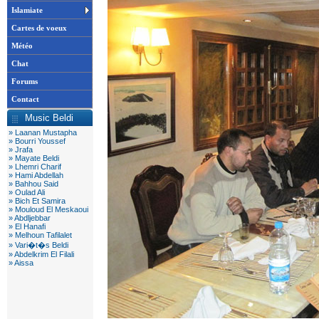
Islamiate
Cartes de voeux
Météo
Chat
Forums
Contact
Music Beldi
» Laanan Mustapha
» Bourri Youssef
» Jrafa
» Mayate Beldi
» Lhemri Charif
» Hami Abdellah
» Bahhou Said
» Oulad Ali
» Bich Et Samira
» Mouloud El Meskaoui
» Abdljebbar
» El Hanafi
» Melhoun Tafilalet
» Vari�t�s Beldi
» Abdelkrim El Filali
» Aissa