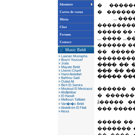
Islamiate
�������
�������
Cartes de voeux
Météo
����� ��
Chat
�� ����� 
Forums
� ������ 
Contact
��� �� �
Music Beldi
����� ��
» Laanan Mustapha
����� � 
» Bourri Youssef
» Jrafa
��������
» Mayate Beldi
��� ����
» Lhemri Charif
» Hami Abdellah
������ � 
» Bahhou Said
» Oulad Ali
» Bich Et Samira
�� ����
» Mouloud El Meskaoui
» Abdljebbar
������� 
» El Hanafi
» Melhoun Tafilalet
������� � ���
» Vari�t�s Beldi
» Abdelkrim El Filali
���� ����ɡ �
» Aissa
�� �����
������� 