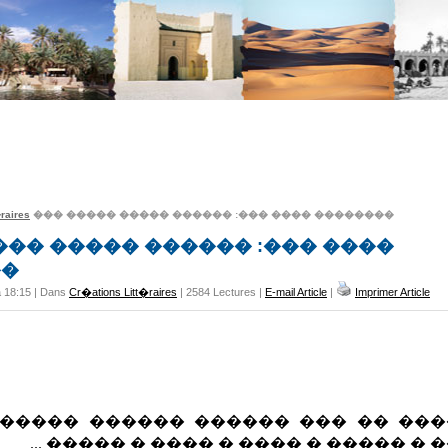
raires
��� ����� ����� ������ :��� ���� ��������
��� ����� ������ :��� ����
��
à 18:15 | Dans
Cr�ations Litt�raires
| 2584 Lectures |
E-mail Article
|
Imprimer Article
� ��� ������ ������ ����� � ��
���� � ����� � ���� � ���� � �����