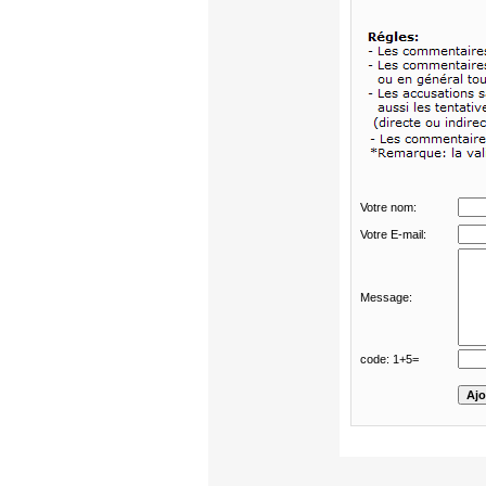
Votre nom:
Votre E-mail:
Message:
code: 1+5=