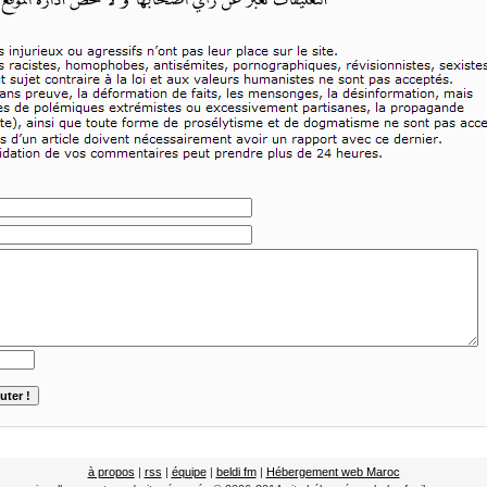
à propos
|
rss
|
équipe
|
beldi fm
|
Hébergement web Maroc