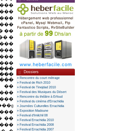
� �
� �
� ...
����
����
 ...
����
 ��
���
����
 ���
Dossiers
����
» Rencontre du court métrage
 ...
» Festival de Rich 2010
���
» Festival de Tinejdad 2010
�� �
» Festival des Musiques du Désert
» Rencontre du théâtre à Erfoud
» Festival du cinéma d'Errachidia
» Journées Culturelles Errachidia
» Exposition Madoune
�...
» Festival d'Imilchil 08
����
» Festival Errachidia 2010
����
» Festival Errachidia 2008
» Festival Errachidia 2007