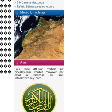
� ��
» J M Jarre à Merzouga
����
» Tafilalt: Sijilmassa et les ksours
� ..
Météo Errachidia
����
� ...
����
�� � ������...
����
�...
 ...
� ..
�� �
Avis
� ��
Pour toute diffusion d’article sur
 ...
zizvalley.com, veuillez l'envoyer par
email à l’adresse du site: