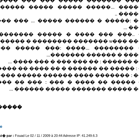
������ ����� ��� ��� ���� ���
...����� ����� ����� ����� ���
������
�� � ������ ����� ... ��� ��� �� 
����
� ��� ���� � ����� ������� �� 
����� ���ѡ ������� ������
���� ...���� :��� ����� ����� 
������ � ������ ������
���� ������ : �� ��� ��� � ��� ����
�� : ����� �� ������ � �� ���� �� ���
� : ������� ���� ������ ����� ���
� �� ���� � ��� : ��� �� ���� ��
���� ����� ������� ����� ������
�����
le
t� par :
Fouad Le 02 / 11 / 2009 à 20:44 Adresse IP: 41.249.6.3