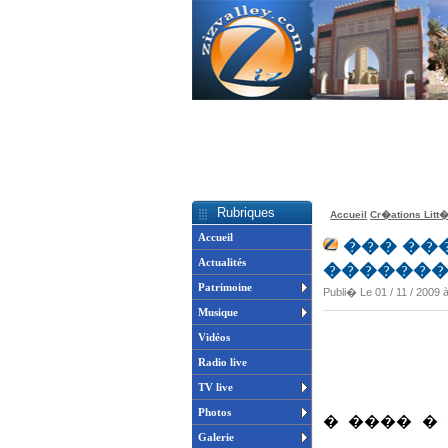
Rubriques
Accueil
Cr�ations Litt�
Accueil
��� ��
Actualités
������
Patrimoine
Publi� Le 01 / 11 / 2009 
Musique
Vidéos
Radio live
TV live
Photos
������ �
Galerie