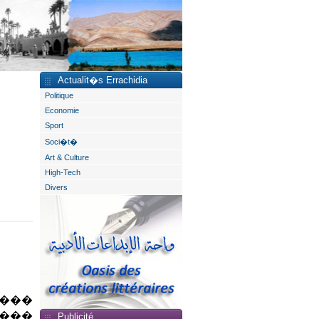
Actualit�s Errachidia
Politique
Economie
Sport
Soci�t�
Art & Culture
High-Tech
Divers
�� �
 ...
Publicité