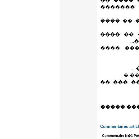
� ���� �
������� 
���� :���
��� ..��
��� ����
�
���
��� ����
����� ��
Commentaires artic
Commentaire N�1 Pos