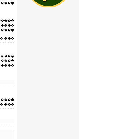
�����
 ����
�����
�����
�����
�����
�����
�����
� ���
�����