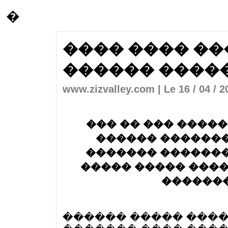
�
���� ���� ��
������ ����
www.zizvalley.com | Le 16 / 04 / 
��� �� ��� �����
������ �������
������� �������
����� ����� ���
������
������ ����� ����