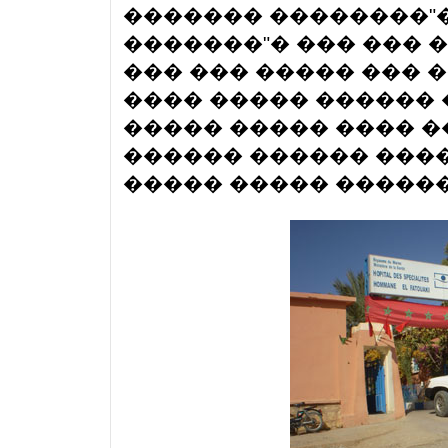
������� ��������"�
�������"� ��� ��� 
��� ��� ����� ��� �
���� ����� ������ 
����� ����� ���� �
������ ������ ����
����� ����� ������