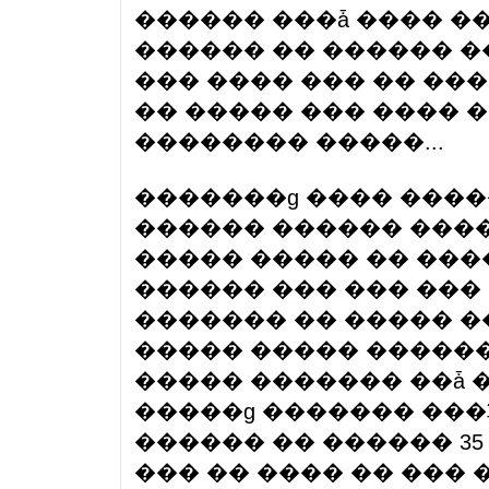
������ ���ǡ ���� �
������ �� ������ �
��� ���� ��� �� ��
�� ����� ��� ���� 
�������� �����...
�������ɡ ���� ����
������ ������ ����
����� ����� �� ���
������ ��� ��� ���
������� �� ����� �
����� ����� ������
����� ������� ��ǡ 
�����ɡ ������� ���
������ �� ������ 35 �
��� �� ���� �� ���