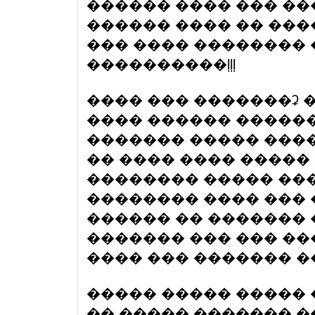
������ ���� ��� ���
������ ���� �� ����
��� ���� �������� 
����������ḷḷḷ
���� ��� �������ʡ 
���� ������ ������
������� ����� ����
�� ���� ���� �����
�������� ����� ��
�������� ���� ��� 
������ �� �������
������� ��� ��� ��
���� ��� ������� ��
����� ����� ����� 
�� ����� ������� �