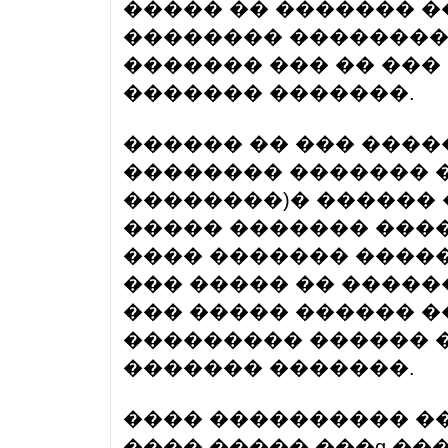
����� �� ������� �
�������� �������� 
������� ��� �� ���
������� �������.
������ �� ��� ����
�������� ������� 
��������)� ������ 
����� ������� ����
���� ������� �����
��� ����� �� �����
��� ����� ������ �
��������� ������ 
������� �������.
���� ���������� ��
���� ����� ���ɡ ��