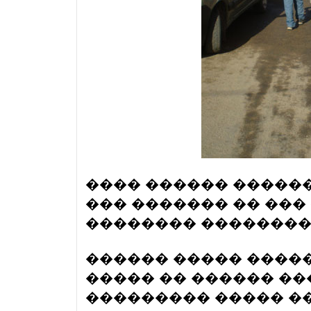
���� ������ �����
��� ������� �� ���
�������� �������
������ ����� �����
����� �� ������ �
��������� ����� ��