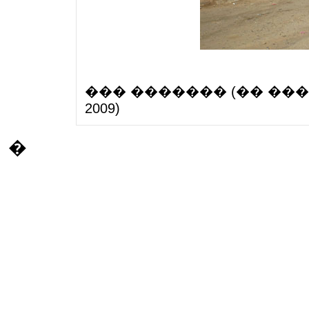
��� ������� (�� ���
2009)
�